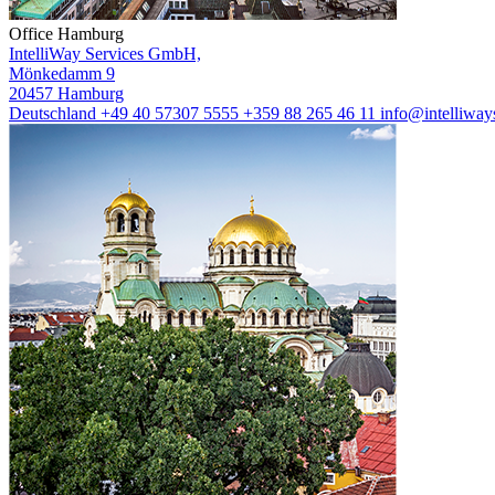
Office Hamburg
IntelliWay Services GmbH,
Mönkedamm 9
20457 Hamburg
Deutschland
+49 40 57307 5555
+359 88 265 46 11
info@intelliway