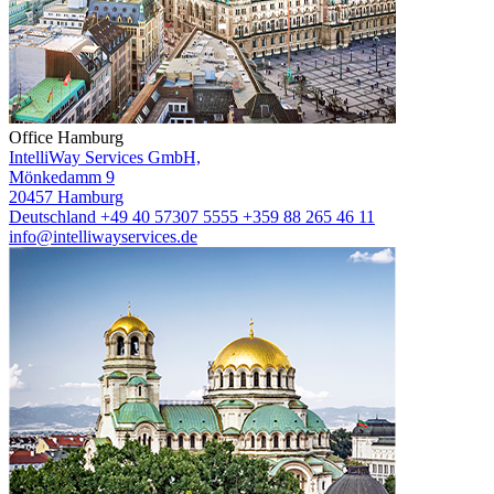
Office Hamburg
IntelliWay Services GmbH,
Mönkedamm 9
20457 Hamburg
Deutschland
+49 40 57307 5555
+359 88 265 46 11
info@intelliwayservices.de