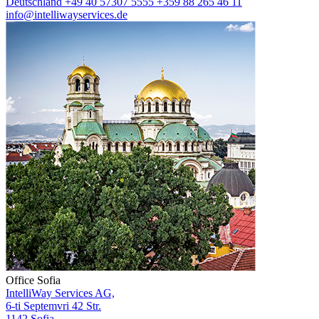
Deutschland
+49 40 57307 5555
+359 88 265 46 11
info@intelliwayservices.de
Office Sofia
IntelliWay Services AG,
6-ti Septemvri 42 Str.
1142 Sofia