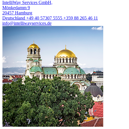
IntelliWay Services GmbH,
Mönkedamm 9
20457 Hamburg
Deutschland
+49 40 57307 5555
+359 88 265 46 11
info@intelliwayservices.de