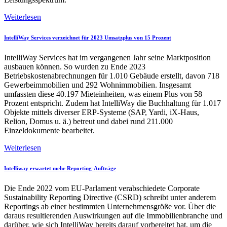
Weiterlesen
IntelliWay Services verzeichnet für 2023 Umsatzplus von 15 Prozent
IntelliWay Services hat im vergangenen Jahr seine Marktposition
ausbauen können. So wurden zu Ende 2023
Betriebskostenabrechnungen für 1.010 Gebäude erstellt, davon 718
Gewerbeimmobilien und 292 Wohnimmobilien. Insgesamt
umfassten diese 40.197 Mieteinheiten, was einem Plus von 58
Prozent entspricht. Zudem hat IntelliWay die Buchhaltung für 1.017
Objekte mittels diverser ERP-Systeme (SAP, Yardi, iX-Haus,
Relion, Domus u. ä.) betreut und dabei rund 211.000
Einzeldokumente bearbeitet.
Weiterlesen
Intelliway erwartet mehr Reporting-Aufträge
Die Ende 2022 vom EU-Parlament verabschiedete Corporate
Sustainability Reporting Directive (CSRD) schreibt unter anderem
Reportings ab einer bestimmten Unternehmensgröße vor. Über die
daraus resultierenden Auswirkungen auf die Immobilienbranche und
darüber, wie sich IntelliWay bereits darauf vorbereitet hat, um die