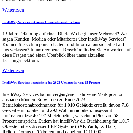
Weiterlesen
IntelliWay Services mit neuer Unternehmensbroschüre
13 Jahre Erfahrung auf einen Blick. Wo liegt unser Mehrwert? Was
sagen Kunden, Medien oder Mitarbeiter über IntelliWay Services?
Können Sie sich in puncto Daten- und Informationssicherheit auf
uns verlassen? In unserer neuen Broschüre finden Sie Antworten auf
diese Fragen und einen Überblick über unser aktuelles
Leistungsspektrum.
Weiterlesen
IntelliWay Services verzeichnet für 2023 Umsatzplus von 15 Prozent
IntelliWay Services hat im vergangenen Jahr seine Marktposition
ausbauen können. So wurden zu Ende 2023
Betriebskostenabrechnungen für 1.010 Gebäude erstellt, davon 718
Gewerbeimmobilien und 292 Wohnimmobilien. Insgesamt
umfassten diese 40.197 Mieteinheiten, was einem Plus von 58
Prozent entspricht. Zudem hat IntelliWay die Buchhaltung für 1.017
Objekte mittels diverser ERP-Systeme (SAP, Yardi, iX-Haus,
Relion, Domus u. ä.) betreut und dabei rund 211.000