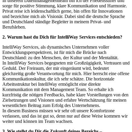
In unserem Datenmanagementteam bin ich der Friedensstifter und
sorge für positive Stimmung, klare Kommunikation und Harmonie.
Privat reise ich leidenschaftlich gerne, bin offen für Innovationen
und bezeichne mich als Visionär. Dabei sind die deutsche Sprache
und Deutschland ständige Begleiter in meinem Privat- und
Berufsleben.
2. Warum hast du Dich für IntelliWay Services entschieden?
IntelliWay Services, als dynamisches Unternehmen voller
Entwicklungsperspektiven, ist für mich die Brücke nach
Deutschland: zu den Menschen, der Kultur und der Mentalität.
In IntelliWay Services begegneten mir Großzügigkeit, Vertrauen und
Geduld. Der Freiraum, der mir eingeräumt wird, bedeutet
gleichzeitig große Verantwortung für mich. Hier herrscht eine offene
Kommunikationskultur, die ich sehr schätze. Die horizontale
Arbeitsstruktur bei IntelliWay ermöglicht eine direkte
Kommunikation mit dem Management Team. So erhalte ich
kurzfristig die nötigen Feedbacks, habe klare Vorstellungen von den
Zielsetzungen und Visionen und erfahre Wertschätzung für meinen
wesentlichen Beitrag zum Erfolg des Unternehmens.
In diesem Business müssen wir sehr oft unsere Komfortzone
verlassen, und das ist gut so, denn nur auf diese Weise kommen wir
weiter und können im Team wachsen.
3. Wie stellst du Dir die Zukunft deines Bereichs –