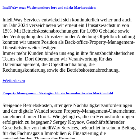
IntelliWay setzt Wachstumskurs fort und stärkt Marktposition
IntelliWay Services entwickelt sich kontinuierlich weiter und auch
im Jahr 2024 verzeichneten wir erneut ein Umsatzwachstum von
15%. Mit Betriebskostenabrechnungen für 1.080 Gebäude sowie
der Verdopplung des Umsatzes in der Abteilung Objektbuchhaltung
konnten wir unsere Position als Back-office-Property-Management-
Dienstleister weiter festigen.
Immer mehr Kunden binden uns eng in ihre finanzbuchhalterischen
Teams ein. Dort übernehmen wir Verantwortung für das
Datenmanagement, die Objektbuchhaltung, die
Rechnungskontierung sowie die Betriebskostenabrechnung.
Weiterlesen
Property Management: Strategien für ein herausforderndes Marktumfeld
Steigende Betriebskosten, strengere Nachhaltigkeitsanforderungen
und der digitale Wandel setzen Property-Management-Unternehmen
zunehmend unter Druck. Wie gelingt es, diesen Herausforderungen
erfolgreich zu begegnen? Sergey Koynov, Geschäftsführender
Gesellschafter von IntelliWay Services, beleuchtet in seinem Beitrag
für das Fachmagazin Immobilien & Finanzierung die
entscheidenden Themen der Branche.