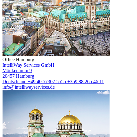
Office Hamburg
IntelliWay Services GmbH,
Mönkedamm 9
20457 Hamburg
Deutschland
+49 40 57307 5555
+359 88 265 46 11
info@intelliwayservices.de