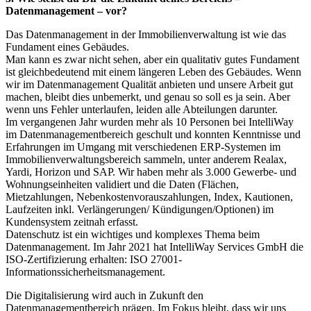
Datenmanagement – vor?
Das Datenmanagement in der Immobilienverwaltung ist wie das
Fundament eines Gebäudes.
Man kann es zwar nicht sehen, aber ein qualitativ gutes Fundament
ist gleichbedeutend mit einem längeren Leben des Gebäudes. Wenn
wir im Datenmanagement Qualität anbieten und unsere Arbeit gut
machen, bleibt dies unbemerkt, und genau so soll es ja sein. Aber
wenn uns Fehler unterlaufen, leiden alle Abteilungen darunter.
Im vergangenen Jahr wurden mehr als 10 Personen bei IntelliWay
im Datenmanagementbereich geschult und konnten Kenntnisse und
Erfahrungen im Umgang mit verschiedenen ERP-Systemen im
Immobilienverwaltungsbereich sammeln, unter anderem Realax,
Yardi, Horizon und SAP. Wir haben mehr als 3.000 Gewerbe- und
Wohnungseinheiten validiert und die Daten (Flächen,
Mietzahlungen, Nebenkostenvorauszahlungen, Index, Kautionen,
Laufzeiten inkl. Verlängerungen/ Kündigungen/Optionen) im
Kundensystem zeitnah erfasst.
Datenschutz ist ein wichtiges und komplexes Thema beim
Datenmanagement. Im Jahr 2021 hat IntelliWay Services GmbH die
ISO-Zertifizierung erhalten: ISO 27001-
Informationssicherheitsmanagement.
Die Digitalisierung wird auch in Zukunft den
Datenmanagementbereich prägen. Im Fokus bleibt, dass wir uns